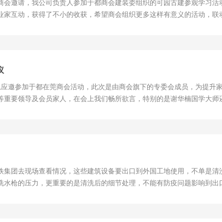
于都商会邀请，我公司负责人参加于都商会建装委组织的可园古建参观学习
业家互动，获得了不小的收获，希望商会组织更多这样有意义的活动，联
议
表钟总应邀参加于都在莞商会活动，此次是由商会旗下的专委会成员，为提
等重要领导及会员家人，在会上我们畅所欲言，特别的是谢华楠国学大师
们还举行一简单的晚宴，是一次不错的小型座谈会议。
铁集团去现场查看情况，这些建筑设备要出口到外国工地使用，不单是清
洗水枪的压力，更重要的是清洗后的细节处理，不能有防疫问题影响到出
你们还有什么更好的观点呢？