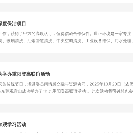
深度保洁项目
工作，获得了甲方的高度认可，值得信赖合作伙伴。世正环境是一家专注
洗、玻璃清洗、油烟管道清洗、中央空调清洗、工业设备维保、污水处理
绩，经验丰富，欢迎广大新老客户选择与我们公司合作！
功举办重阳登高联谊活动
族传统节日，增进委员间情感交融与资源协同，2025年10月29日（
在东莞观音山成功举办了“九九重阳登高联谊活动”。此次活动我司钟总也
委发展的新蓝图。秋日登高，共叙乡情暖意上午10点，建装委家人们准时
参观学习活动