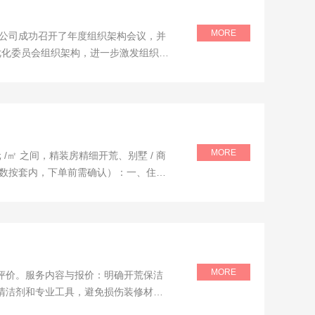
MORE
建设公司成功召开了年度组织架构会议，并
，优化委员会组织架构，进一步激发组织活
开始。建装委主要负责人首先作2025
MORE
㎡ 之间，精装房精细开荒、别墅 / 商
少数按套内，下单前需确认）：一、住宅
元 /㎡：毛坯房基础开荒：仅清理建渣、
MORE
评价。服务内容与报价：明确开荒保洁
清洁剂和专业工具，避免损伤装修材
清洁效果。