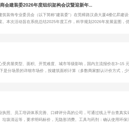
商会建装委2026年度组织架构会议暨迎新年...
商会建筑装饰专业委员会（以下简称“建装委”）在莞樟路汉鼎大厦4楼亿昇
。本次活动旨在系统总结2025年度工作，科学规划2026年发展蓝图
。我公司作为成员应邀参加。回顾总结，积淀前行力量会议于当日下午准时
房屋类型、面积、开荒难度、城市等级影响，国内主流报价在3~15 元 /
㎡，以下是分场景的详细市场价，按建筑面积计算（多数商家默认计价方式，
类型划分，一线城市比二三线高 2~5 元 /㎡，三四线比县城高 1~3 
业执照、员工培训体系完善、口碑评分高的公司，可通过线上平台查真实
、垃圾清运等，要求明码标价，无隐形消费。工具与药剂：确认使用环保
质需特殊护理。售后保障：选择有验收标准、不满意可返工的公司，保障