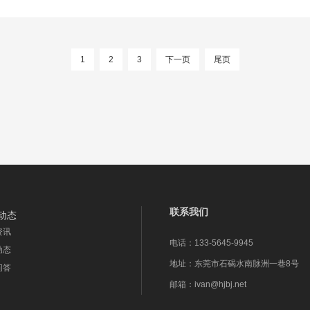
购大会。展品范围涵盖定制家居、木门、卫浴、系统门窗、整木家装、智
1
2
3
下一页
尾页
联系我们
动态
资讯
电话：
133-5645-9945
动态
地址：
东莞市石碣水南脉洲一巷8号
问答
邮箱：
ivan@hjbj.net