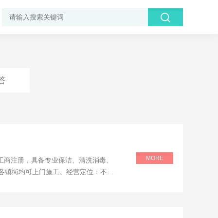
答
MORE
工商注册，具备专业保洁、清洗消毒、
市各镇街均可上门施工。经营定位：不只
合长期包月 / 季度固定维保客户。