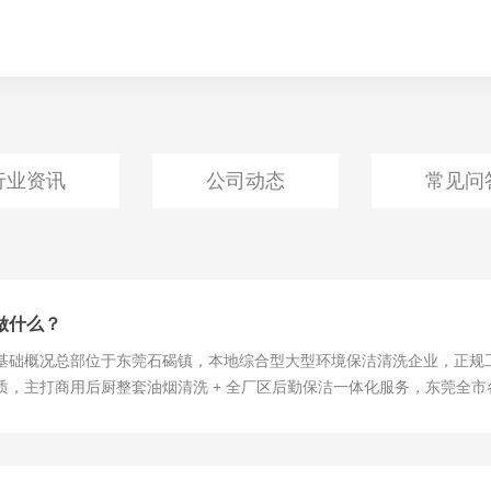
行业资讯
公司动态
常见问
做什么？
基础概况总部位于东莞石碣镇，本地综合型大型环境保洁清洗企业，正规
质，主打商用后厨整套油烟清洗 + 全厂区后勤保洁一体化服务，东莞全
酒楼、产业园、物业的整套环境外包服务商，团队规模大、自有设备齐全，适