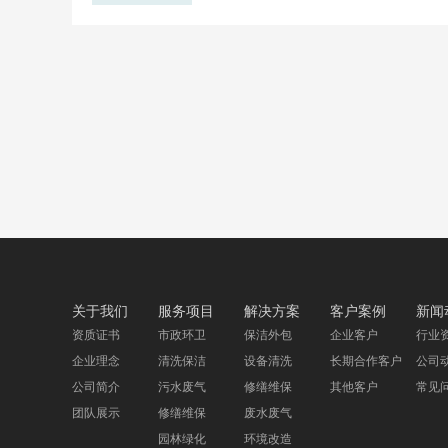
台，以建材产业为主题的交流、采
五金、集成定制、生活美学、...
关于我们
服务项目
解决方案
客户案例
新闻
资质证书
市政环卫
保洁外包
企业客户
行业
企业理念
清洗保洁
设备清洗
长期合作客户
公司
公司简介
污水废气
修缮维保
其他客户
常见
团队展示
修缮维保
废水废气
园林绿化
环境改造