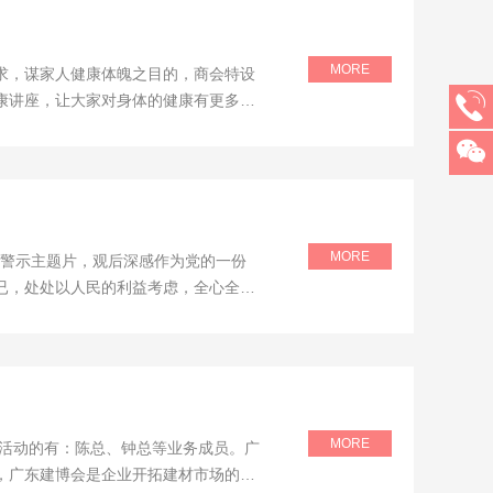
MORE
要求，谋家人健康体魄之目的，商会特设
康讲座，让大家对身体的健康有更多的
活动，增强商会影响力，此次的成立组
MORE
育警示主题片，观后深感作为党的一份
已，处处以人民的利益考虑，全心全意
MORE
此次活动的有：陈总、钟总等业务成员。广
，广东建博会是企业开拓建材市场的平