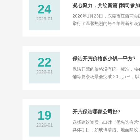
24
凝心聚力，共绘新篇 |我司参加
2026年1月23日，东莞市江西
2026-01
举行了温馨热烈的烤全羊迎新年晚宴
力，增强成员间的凝聚力与向心力
年度工作报告，全面回顾了...
22
保洁开荒价格多少钱一平方?
保洁开荒的价格没有统一标准，核心受
2026-01
铺等复杂场景会突破 20 元 /
类开荒（最常见）按装修复杂度和房屋
灰尘、胶印，无精细擦拭，3~6 ...
19
开荒保洁哪家公司好?
选择建议资质与口碑：优先选有营
2026-01
具体项目，如玻璃清洁、地面除胶
质，尤其对石材、木地板等贵重材