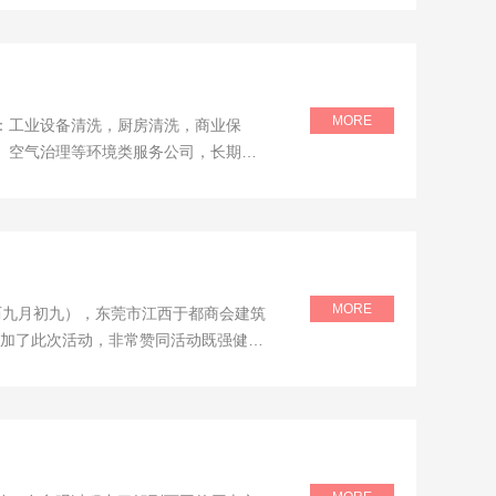
MORE
：工业设备清洗，厨房清洗，商业保
、空气治理等环境类服务公司，长期以
MORE
农历九月初九），东莞市江西于都商会建筑
参加了此次活动，非常赞同活动既强健了
齐聚观音山脚下。阳光透过葱郁的林