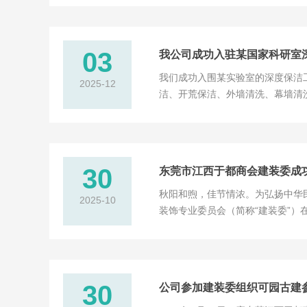
03
我公司成功入驻某国家科研室
我们成功入围某实验室的深度保洁
2025-12
洁、开荒保洁、外墙清洗、幕墙清
来取得了广大客户信赖及骄人的成
30
东莞市江西于都商会建装委成
秋阳和煦，佳节情浓。为弘扬中华民
2025-10
装饰专业委员会（简称“建装委”）
体魄，加深了乡情，也共绘了建装
木，映照着一张张亲切的笑脸...
30
公司参加建装委组织可园古建