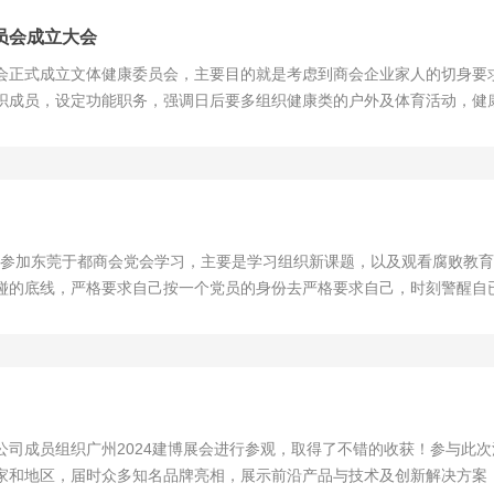
员会成立大会
都商会正式成立文体健康委员会，主要目的就是考虑到商会企业家人的切身
织成员，设定功能职务，强调日后要多组织健康类的户外及体育活动，健
分组，如篮球队，有专业的主任领导教练负责，还可以开展有质量的球赛
最...
钟总参加东莞于都商会党会学习，主要是学习组织新课题，以及观看腐败教
碰的底线，严格要求自己按一个党员的身份去严格要求自己，时刻警醒自
一个合格的党员。
环境公司成员组织广州2024建博展会进行参观，取得了不错的收获！参与
家和地区，届时众多知名品牌亮相，展示前沿产品与技术及创新解决方案