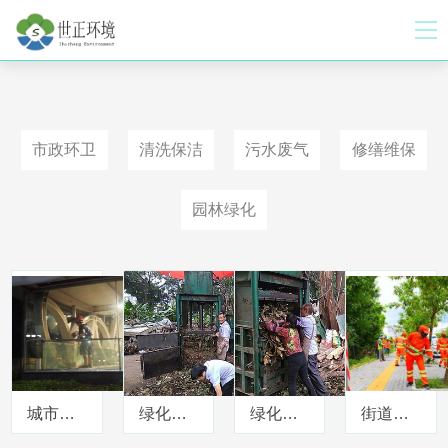
市政环卫
清洗保洁
污水废气
修缮维保
园林绿化
城市轻轨保洁
绿化清理
绿化清理
街道打扫