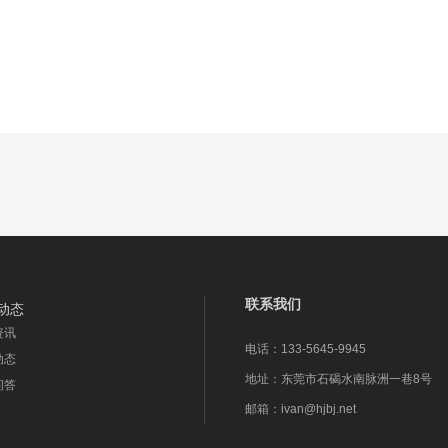
联系我们
动态
资讯
电话：
133-5645-9945
动态
地址：
东莞市石碣水南脉洲一巷8号
问答
邮箱：
ivan@hjbj.net