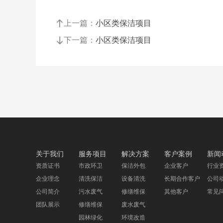
上一篇：
小区类保洁项目
下一篇：
小区类保洁项目
关于我们
服务项目
解决方案
客户案例
新闻
资质证书
市政环卫
保洁外包
企业客户
行业
企业理念
清洗保洁
设备清洗
长期合作客户
公司
公司简介
污水废气
修缮维保
其他客户
常见
团队展示
修缮维保
废水废气
园林绿化
环境改造